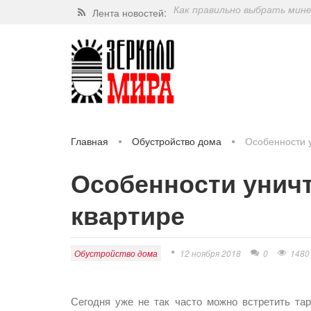
Лента новостей:
Завершат ли когда-нибудь п
Какие орехи самые полезные
Через 5 лет люди могут пос
Как правильно выбрать мин
Главная
Обустройство дома
Особенности у
Особенности уничт
квартире
Обустройство дома
12 ноября 2018
0
1480
Сегодня уже не так часто можно встретить тар