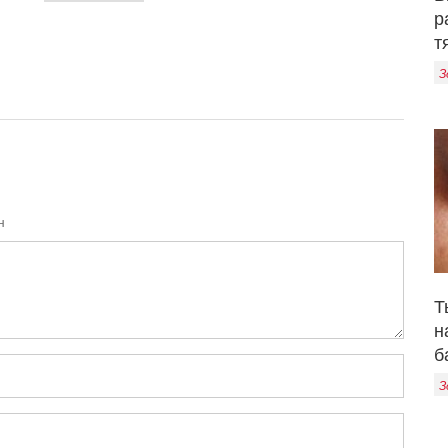
р
т
З
н
Т
н
б
З