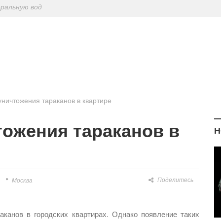
ериодическу
: диетологи
елиться на Лу
еральную вод
ничтожения тараканов в квартире
ожения тараканов в
Н
Поделитесь
Москва
аканов в городских квартирах. Однако появление таких