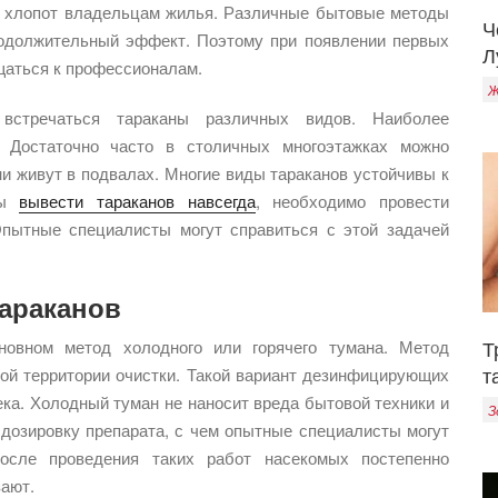
и хлопот владельцам жилья. Различные бытовые методы
Ч
родолжительный эффект. Поэтому при появлении первых
Л
ащаться к профессионалам.
Ж
встречаться тараканы различных видов. Наиболее
 Достаточно часто в столичных многоэтажках можно
и живут в подвалах. Многие виды тараканов устойчивы к
бы
вывести тараканов навсегда
, необходимо провести
пытные специалисты могут справиться с этой задачей
араканов
Т
новном метод холодного или горячего тумана. Метод
т
ой территории очистки. Такой вариант дезинфицирующих
ка. Холодный туман не наносит вреда бытовой техники и
З
 дозировку препарата, с чем опытные специалисты могут
осле проведения таких работ насекомых постепенно
зают.