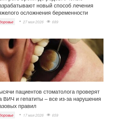
азрабатывают новый способ лечения
яжелого осложнения беременности
доровье
27 мая 2026
689
ысячи пациентов стоматолога проверят
а ВИЧ и гепатиты – все из-за нарушения
азовых правил
доровье
17 мая 2026
659