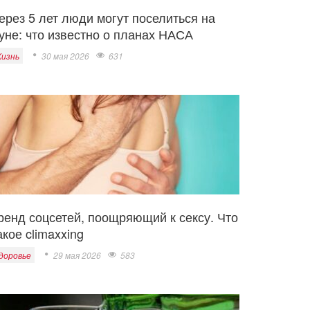
ерез 5 лет люди могут поселиться на
уне: что известно о планах НАСА
изнь
30 мая 2026
631
ренд соцсетей, поощряющий к сексу. Что
акое climaxxing
доровье
29 мая 2026
583