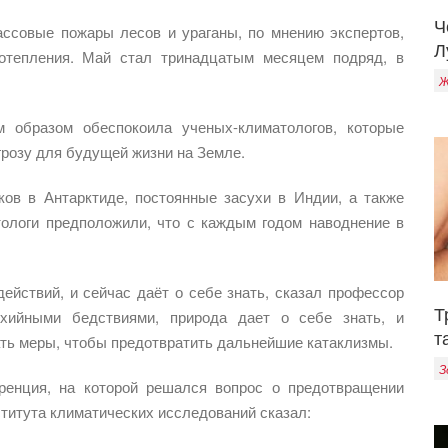
Ч
ассовые пожары лесов и ураганы, по мнению экспертов,
Л
потепления. Май стал тринадцатым месяцем подряд, в
.
Ж
 образом обеспокоила ученых-климатологов, которые
грозу для будущей жизни на Земле.
ов в Антарктиде, постоянные засухи в Индии, а также
тологи предположили, что с каждым годом наводнение в
ействий, и сейчас даёт о себе знать, сказал профессор
Т
ийными бедствиями, природа дает о себе знать, и
т
ать меры, чтобы предотвратить дальнейшие катаклизмы.
З
ренция, на которой решался вопрос о предотвращении
ститута климатических исследований сказал: