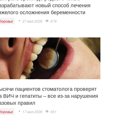
азрабатывают новый способ лечения
яжелого осложнения беременности
доровье
27 мая 2026
679
ысячи пациентов стоматолога проверят
а ВИЧ и гепатиты – все из-за нарушения
азовых правил
доровье
17 мая 2026
651