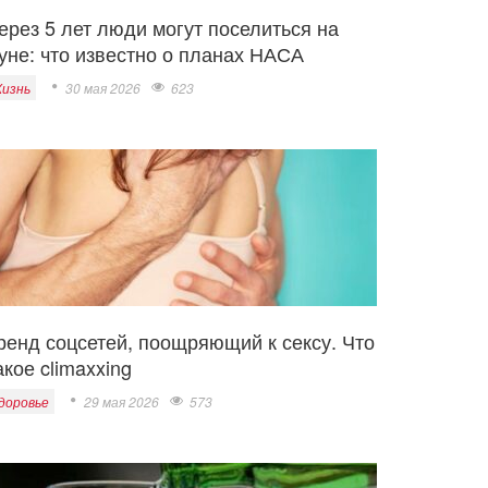
ерез 5 лет люди могут поселиться на
уне: что известно о планах НАСА
изнь
30 мая 2026
623
ренд соцсетей, поощряющий к сексу. Что
акое climaxxing
доровье
29 мая 2026
573