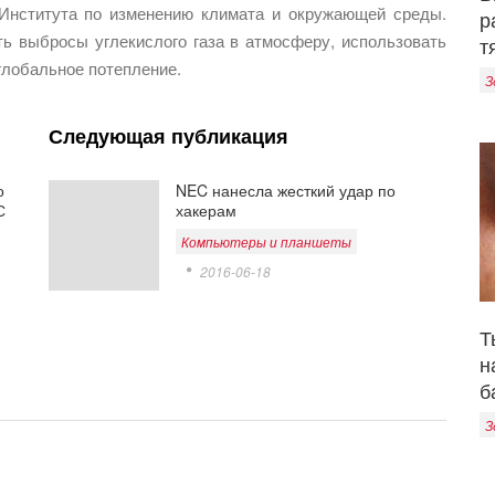
 Института по изменению климата и окружающей среды.
р
ть выбросы углекислого газа в атмосферу, использовать
т
глобальное потепление.
З
Следующая публикация
о
NEC нанесла жесткий удар по
С
хакерам
Компьютеры и планшеты
2016-06-18
Т
н
б
З