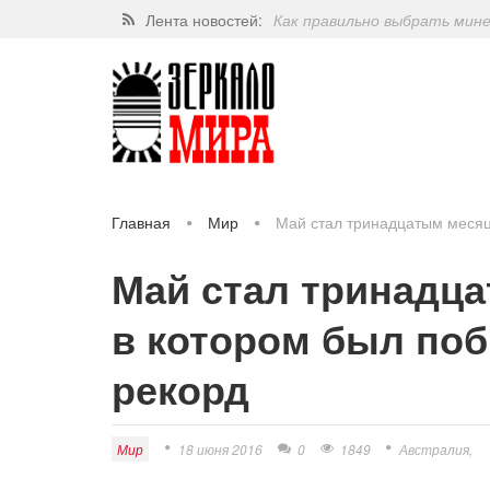
Лента новостей:
Как правильно выбрать мин
Завершат ли когда-нибудь п
Какие орехи самые полезные
Через 5 лет люди могут пос
Главная
Мир
Май стал тринадцатым месяц
Май стал тринадц
в котором был по
рекорд
Мир
18 июня 2016
0
1849
Австралия