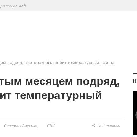
еральную вод
ериодическу
: диетологи
елиться на Лу
ем подряд, в котором был побит температурный рекорд
атым месяцем подряд,
Н
бит температурный
Поделитесь
Северная Америка
США