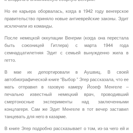
Но ее карьера оборвалась, когда в 1942 году венгерское
правительство приняло новые антиеврейские законы. Эдит
исключили из команды.
После немецкой оккупации Венгрии (когда она перестала
быть союзницей Гитлера) с марта 1944 года
семнадцатилетняя Эдит с семьей вынужденно жила в
гетто.
В мае их депортировали в Аушвиц. В своей
автобиографической книге “Выбор ” Эгер рассказала, что ее
мать отправил в газовую камеру Йозеф Менгеле –
печально известный немецкий врач, проводивший
смертоносные эксперименты над заключенными
концлагеря. Сам же Эдит Менгеле в тот вечер заставил
танцевать для него в казарме.
В книге Эгер подробно рассказывает о том, из-за чего ей и