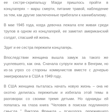
ее сестре-скрипальцу Магди пришлось пройти в
концлагерях – марш смерти, питание травой, наблюдение
за тем, как другие заключенные прибегали к каннибализму.
В мае 1945 года, когда девочка лежала еле живая среди
трупов в одном из концлагерей, ее заметил американский
солдат, спасший ей жизнь.
Эдит и ее сестра пережили концлагерь.
Впоследствии женщина вышла замуж за такого же
уцелевшего, как она. Сначала супруги жили в Венгрии, но
из-за угроз со стороны коммунистов вместе с дочерью
эмигрировали в США в 1949 году.
В США женщина пыталась начать новую жизнь – она не
охотно делилась пережитым и избегала этой темы в
разговорах со своими тремя детьми. Но однажды ей
попалась на глаза книга “Человек в поисках подлинного
смысла ” Виктора Франкла – психолога, пережившего