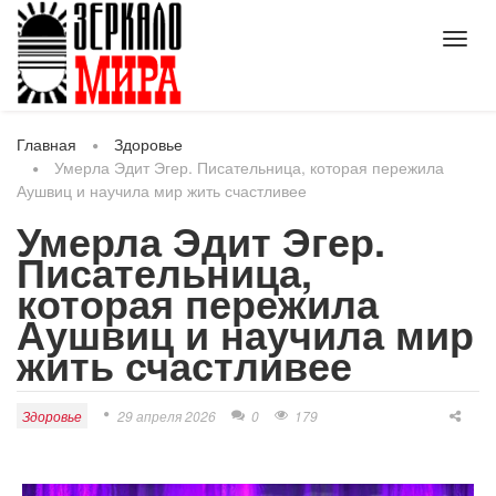
Toggl
navig
Главная
Здоровье
Умерла Эдит Эгер. Писательница, которая пережила
Аушвиц и научила мир жить счастливее
Умерла Эдит Эгер.
Писательница,
которая пережила
Аушвиц и научила мир
жить счастливее
Здоровье
29 апреля 2026
0
179