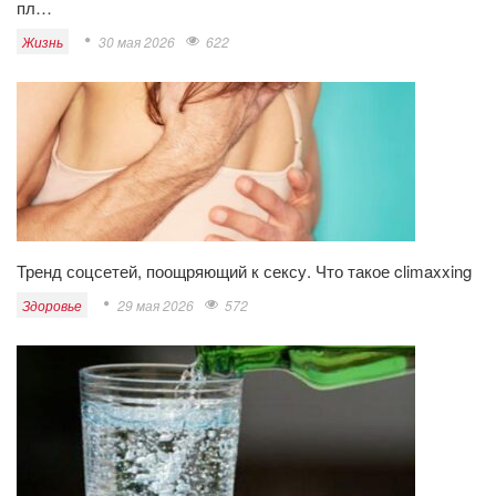
пл…
Жизнь
30 мая 2026
622
Тренд соцсетей, поощряющий к сексу. Что такое climaxxing
Здоровье
29 мая 2026
572