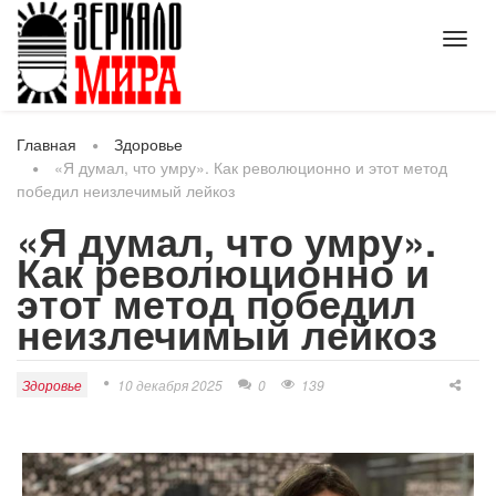
Toggl
navig
Главная
Здоровье
«Я думал, что умру». Как революционно и этот метод
победил неизлечимый лейкоз
«Я думал, что умру».
Как революционно и
этот метод победил
неизлечимый лейкоз
Здоровье
10 декабря 2025
0
139