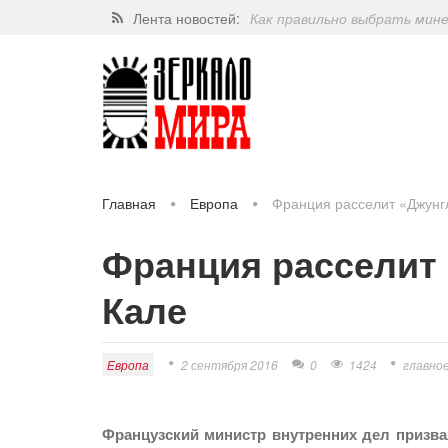
Лента новостей:
Как правильно выбрать мин
Завершат ли когда-нибудь п
Какие орехи самые полезные
Через 5 лет люди могут пос
Главная
Европа
Франция расселит «Джунг
Франция расселит 
Кале
Европа
2 сентября 2016
0
1424
главно
Французский министр внутренних дел призва