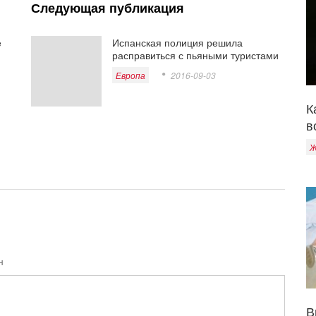
Следующая публикация
е
Испанская полиция решила
расправиться с пьяными туристами
Европа
2016-09-03
К
в
Ж
н
В