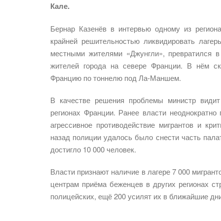
Кале.
Бернар Казенёв в интервью одному из регион
крайней решительностью ликвидировать лагерь
местными жителями «Джунгли», превратился в
жителей города на севере Франции. В нём с
Францию по тоннелю под Ла-Маншем.
В качестве решения проблемы министр видит
регионах Франции. Ранее власти неоднократно 
агрессивное противодействие мигрантов и кри
назад полиции удалось было снести часть палат
достигло 10 000 человек.
Власти признают наличие в лагере 7 000 мигранто
центрам приёма беженцев в других регионах с
полицейских, ещё 200 усилят их в ближайшие дни