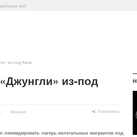
еральную вод
ериодическу
: диетологи
елиться на Лу
ли» из-под Кале
«Джунгли» из-под
Н
Поделитесь
е
Франция
л ликвидировать лагерь нелегальных мигрантов под