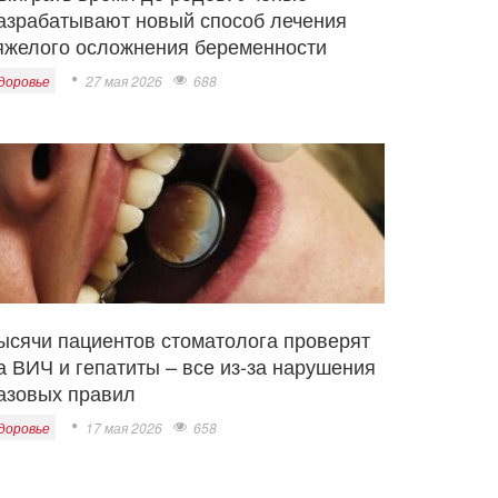
азрабатывают новый способ лечения
яжелого осложнения беременности
доровье
27 мая 2026
688
ысячи пациентов стоматолога проверят
а ВИЧ и гепатиты – все из-за нарушения
азовых правил
доровье
17 мая 2026
658