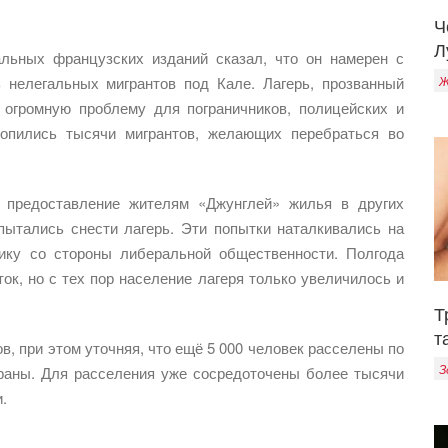
Ч
Л
альных французских изданий сказал, что он намерен с
 нелегальных мигрантов под Кале. Лагерь, прозванный
Ж
 огромную проблему для пограничников, полицейских и
копились тысячи мигрантов, желающих перебраться во
 предоставление жителям «Джунглей» жилья в других
пытались снести лагерь. Эти попытки наталкивались на
тику со стороны либеральной общественности. Полгода
ок, но с тех пор население лагеря только увеличилось и
Т
т
в, при этом уточняя, что ещё 5 000 человек расселены по
З
траны. Для расселения уже сосредоточены более тысячи
.