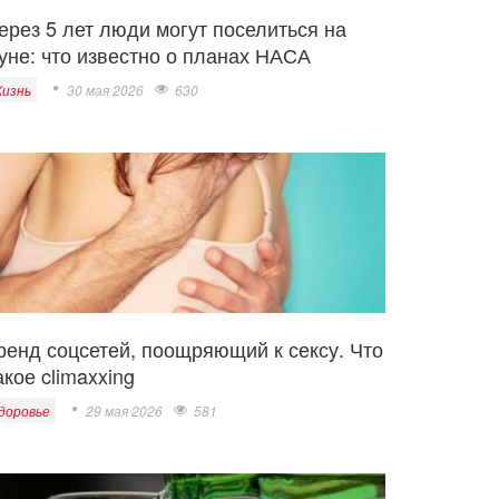
ерез 5 лет люди могут поселиться на
уне: что известно о планах НАСА
изнь
30 мая 2026
630
ренд соцсетей, поощряющий к сексу. Что
акое climaxxing
доровье
29 мая 2026
581