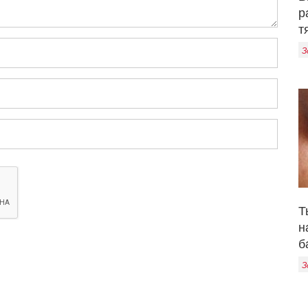
р
т
З
Т
н
б
З