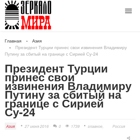
Toggl
navig
Главная
Азия
Президент Турции принес свои извинения Владимиру
Путину за сбитый на границе с Сирией Су-24
Президент Турции
принес свои
извинения Владимиру
Путину за сбитый на
границе с Сирией
Су-24
Азия
27 июня 2016
0
1739
главное
Россия