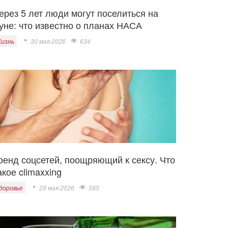
ерез 5 лет люди могут поселиться на
уне: что известно о планах НАСА
изнь
30 мая 2026
634
ренд соцсетей, поощряющий к сексу. Что
акое climaxxing
доровье
29 мая 2026
585