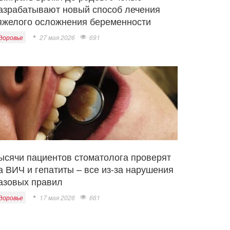
азрабатывают новый способ лечения
яжелого осложнения беременности
доровье
27 мая 2026
691
ысячи пациентов стоматолога проверят
а ВИЧ и гепатиты – все из-за нарушения
азовых правил
доровье
17 мая 2026
661