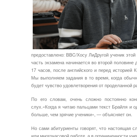
предоставлено: BBC/Хосу ЛиДругой ученик этой 
часть экзамена начинается во второй половине дн
17 часов, после английского и перед историей 
Мы выполняем задания в то время, когда обычно
будет чувство удовлетворения от проделанной р
По его словам, очень сложно постоянно кон
слух.«Когда я читаю пальцами текст Брайля и 
больше, чем зрячие ученики», — объясняет он.
Но сами абитуриенты говорят, что настоящая с
или многочасовой работе, а в ограниченности уч