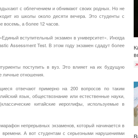
здыхают с облегчением и обнимают своих родных. Но не
уходит из школы около десяти вечера. Это студенты с
е восемь, а более 12 часов.
«Единый вступительный экзамен в университет». Иногда
astic Assessment Test. В этом году экзамен сдадут более
К
в
Ж
итуриенты поступить в вуз. Это влияет на их будущую
же личные отношения.
щиеся отвечают примерно на 200 вопросов по таким
глийский язык, обществознание или естественные науки,
классические китайские иероглифы, используемые в
 марафон непрерывных экзаменов, который начинается в
му времени. А вот студентам с серьезными нарушениями
В