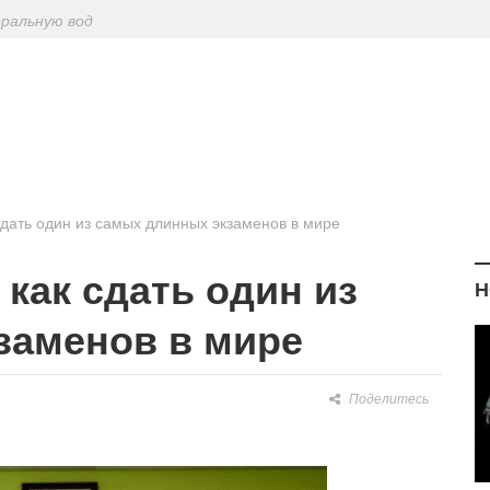
ериодическу
: диетологи
елиться на Лу
 сдать один из самых длинных экзаменов в мире
 как сдать один из
Н
заменов в мире
Поделитесь