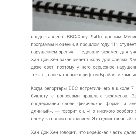
предоставлено: BBC/Хосу ЛиПо данным Минис
программы и оценки, в прошлом году 111 студен
нарушением зрения — сдавали экзамен для уча
Хан Дон Хён заканчивает школу для слепых Ха
даже свет, поэтому у него серьезное нарушен
тексты, напечатанные шрифтом Брайля, и компью
Когда репортеры BBC встретили его в школе 7 
буклету с вопросами прошлых экзаменов. З
поддержании своей физической формы и энер
длинный», — говорит он. «Но никакого особого 
слежу за своим состоянием. Это единственный с
Хан Дон Хён говорит, что корейская часть дала