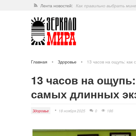
Лента новостей:
Завершат ли когда-нибудь п
Какие орехи самые полезные
Через 5 лет люди могут пос
Главная
Здоровье
13 часов на ощупь: как
13 часов на ощупь:
самых длинных эк
Здоровье
18 ноября 2025
0
186