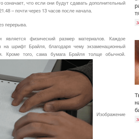
то означает, что если они будут сдавать дополнительный
р
1.48 – почти через 13 часов после начала.
т
З
ез перерыва.
ни является физический размер материалов. Каждое
ы на шрифт Брайля, благодаря чему экзаменационный
и. Кроме того, сама бумага Брайля толще обычной.
Т
н
б
Изображение
З