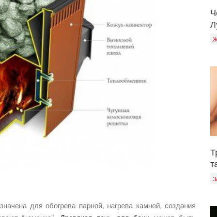
Ч
Л
Ж
Т
т
З
значена для обогрева парной, нагрева камней, создания