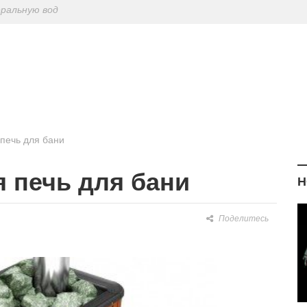
ериодическу
: диетологи
елиться на Лу
еральную вод
 печь для бани
я печь для бани
Н
Поделитесь