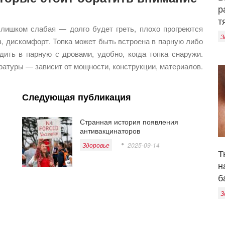
р
т
слишком слабая — долго будет греть, плохо прогреются
З
, дискомфорт. Топка может быть встроена в парную либо
ить в парную с дровами, удобно, когда топка снаружи.
ратуры — зависит от мощности, конструкции, материалов.
Следующая публикация
Странная история появления
антивакцинаторов
Здоровье
2025-09-14
Т
н
б
З