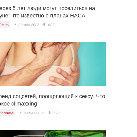
ерез 5 лет люди могут поселиться на
уне: что известно о планах НАСА
изнь
30 мая 2026
627
ренд соцсетей, поощряющий к сексу. Что
акое climaxxing
доровье
29 мая 2026
578