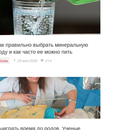
ак правильно выбрать минеральную
оду и как часто ее можно пить
изнь
28 мая 2026
614
ыиграть время до родов. Ученые