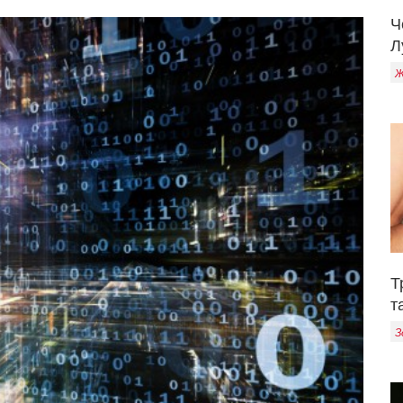
Ч
Л
Ж
Т
т
З