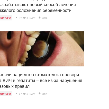
азрабатывают новый способ лечения
яжелого осложнения беременности
доровье
27 мая 2026
684
ысячи пациентов стоматолога проверят
а ВИЧ и гепатиты – все из-за нарушения
азовых правил
доровье
17 мая 2026
656