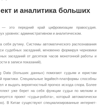
ект и аналитика больших
) — это передний край цифровизации правосудия.
вух уровнях: административном и аналитическом.
а себя рутину. Системы автоматического распознавания
писи судебных заседаний, мгновенно формируя черновики
бных заседаний от десятков часов монотонной работы и
сти в записи показаний).
ig Data (больших данных) помогают судьям и юристам
ой практики. Специальные legaltech-платформы способны
ел и выдать вероятностный прогноз исхода спора. Более
теллект уже берет на себя функции судьи по мелким и
зуется проект «судьи-робота», который автоматически
ро). В Китае существуют специализированные интернет-