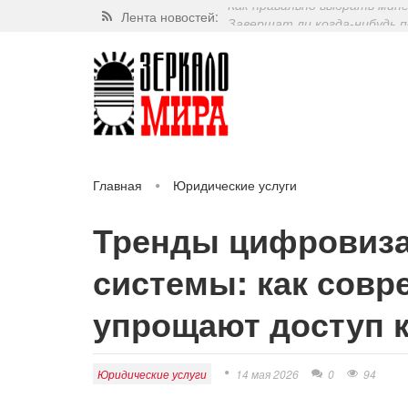
Лента новостей:
Завершат ли когда-нибудь п
Какие орехи самые полезные
Через 5 лет люди могут пос
Как правильно выбрать мин
Главная
Юридические услуги
Тренды цифровизации судебной системы: как
Тренды цифровиза
системы: как совр
упрощают доступ 
Юридические услуги
14 мая 2026
0
94