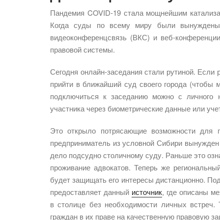
Пандемия COVID-19 стала мощнейшим катализат
Когда суды по всему миру были вынуждены з
видеоконференцсвязь (ВКС) и веб-конференци
правовой системы.
Сегодня онлайн-заседания стали рутиной. Если
прийти в ближайший суд своего города (чтобы м
подключиться к заседанию можно с личного 
участника через биометрические данные или учет
Это открыло потрясающие возможности для г
предприниматель из условной Сибири вынужден с
дело подсудно столичному суду. Раньше это оз
проживание адвокатов. Теперь же региональны
будет защищать его интересы дистанционно. Под
предоставляет данный
источник
, где описаны м
в столице без необходимости личных встреч. 
граждан в их праве на качественную правовую за