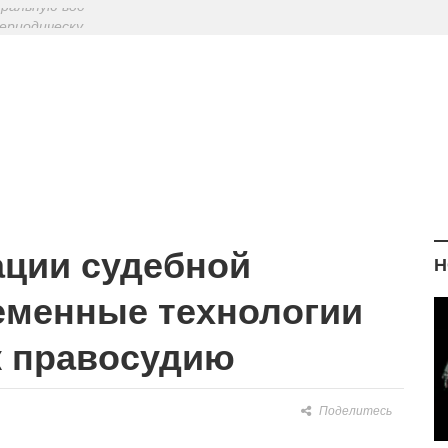
ериодическу
: диетологи
елиться на Лу
еральную вод
 современные технологии упрощают доступ к правосудию
ции судебной
Н
еменные технологии
к правосудию
Поделитесь