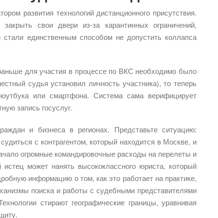
ором развития технологий дистанционного присутствия.
акрыть свои двери из-за карантинных ограничений,
и стали единственным способом не допустить коллапса
 раньше для участия в процессе по ВКС необходимо было
естный судья установил личность участника), то теперь
ноутбука или смартфона. Система сама верифицирует
ную запись госуслуг.
раждан и бизнеса в регионах. Представьте ситуацию:
удиться с контрагентом, который находится в Москве, и
начало огромные командировочные расходы на перелеты и
й истец может нанять высококлассного юриста, который
робную информацию о том, как это работает на практике,
еханизмы поиска и работы с судебными представителями
Технологии стирают географические границы, уравнивая
щиту.