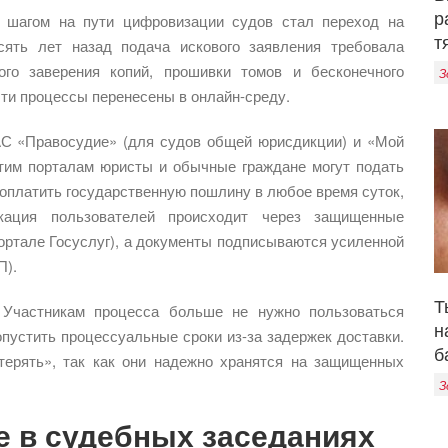
р
шагом на пути цифровизации судов стал переход на
т
сять лет назад подача искового заявления требовала
ного заверения копий, прошивки томов и бесконечного
З
эти процессы перенесены в онлайн-среду.
АС «Правосудие» (для судов общей юрисдикции) и «Мой
этим порталам юристы и обычные граждане могут подать
 оплатить государственную пошлину в любое время суток,
ация пользователей происходит через защищенные
ортале Госуслуг), а документы подписываются усиленной
П).
Т
 Участникам процесса больше не нужно пользоваться
н
опустить процессуальные сроки из-за задержек доставки.
б
терять», так как они надежно хранятся на защищенных
З
е в судебных заседаниях