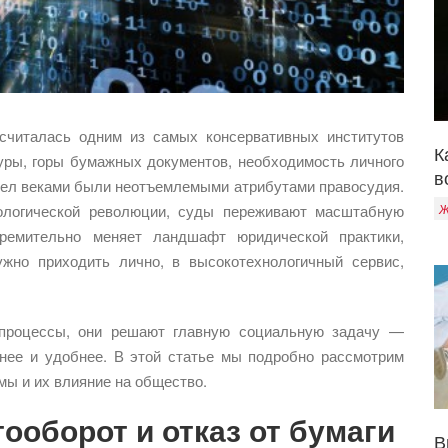
считалась одним из самых консервативных институтов
К
уры, горы бумажных документов, необходимость личного
в
дел веками были неотъемлемыми атрибутами правосудия.
Ж
нологической революции, суды переживают масштабную
тремительно меняет ландшафт юридической практики,
ужно приходить лично, в высокотехнологичный сервис,
 процессы, они решают главную социальную задачу —
нее и удобнее. В этой статье мы подробно рассмотрим
ы и их влияние на общество.
оборот и отказ от бумаги
В