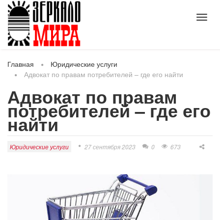
Toggl
navig
Главная
Юридические услуги
Адвокат по правам потребителей – где его найти
Адвокат по правам
потребителей – где его
найти
Юридические услуги
27 сентября 2023
0
673