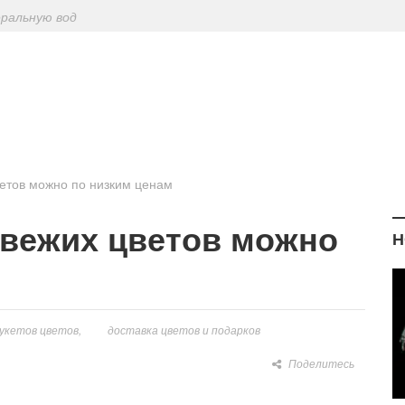
еральную вод
ериодическу
: диетологи
елиться на Лу
ветов можно по низким ценам
свежих цветов можно
Н
укетов цветов
доставка цветов и подарков
Поделитесь