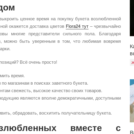
 дом
ыкроить ценное время на покупку букета возлюбленной
ьной окажется доставка цветов
Flora24 тут
– чрезвычайно
товы многие представители сильного пола. Благодаря
в, можно быть уверенным в том, что любимая вовремя
К
арки.
в
позиций? Всё очень просто!
Ж
омить время.
по магазинам в поисках заветного букета.
нтам свежесть, высокое качество своих товаров.
родукцию являются вполне демократичными, доступными
ивить, обрадовать, восхитить получательницу букета.
злюбленных вместе с
В