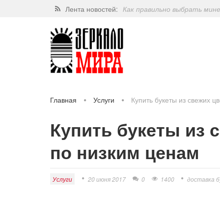
Лента новостей:
Как правильно выбрать мин
Завершат ли когда-нибудь п
Какие орехи самые полезные
Через 5 лет люди могут пос
Главная
Услуги
Купить букеты из свежих ц
Купить букеты из 
по низким ценам
Услуги
20 июня 2017
0
1400
доставка б