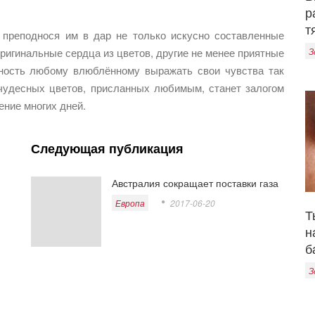
р
т
преподнося им в дар не только искусно составленные
ригинальные сердца из цветов, другие не менее приятные
З
жность любому влюблённому выражать свои чувства так
е чудесных цветов, присланных любимым, станет залогом
ение многих дней.
Следующая публикация
Австралия сокращает поставки газа
Европа
2017-06-20
Т
н
б
З