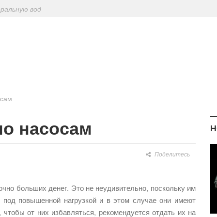
еральную вод
ериодическу
: диетологи
елиться на Лу
осам
по насосам
Н
Поделитесь
чно больших денег. Это не неудивительно, поскольку им
ь под повышенной нагрузкой и в этом случае они имеют
, чтобы от них избавляться, рекомендуется отдать их на