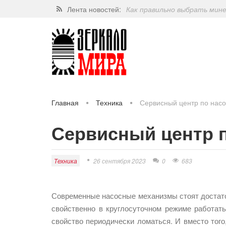
Лента новостей:
Как правильно выбрать мин
Завершат ли когда-нибудь п
Какие орехи самые полезные
Через 5 лет люди могут пос
Главная
Техника
Сервисный центр по нас
Сервисный центр 
Техника
26 сентября 2023
0
683
Современные насосные механизмы стоят достато
свойственно в круглосуточном режиме работат
свойство периодически ломаться. И вместо того