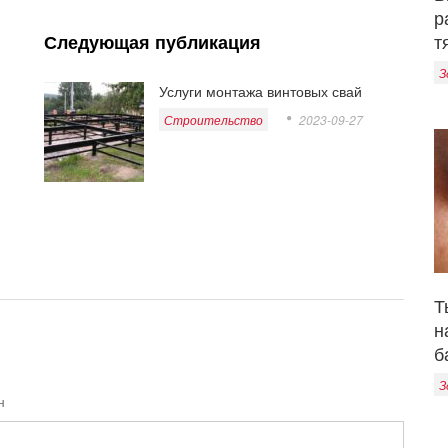
р
т
Следующая публикация
З
Услуги монтажа винтовых свай
Строительство
2023-09-27
Т
н
б
З
н