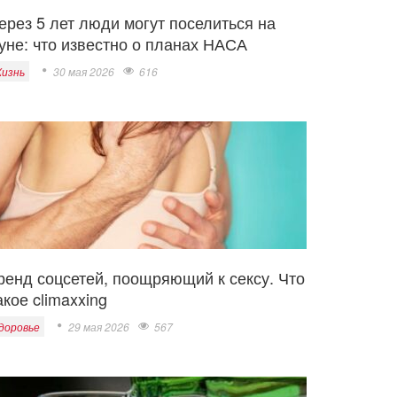
ерез 5 лет люди могут поселиться на
уне: что известно о планах НАСА
изнь
30 мая 2026
616
ренд соцсетей, поощряющий к сексу. Что
акое climaxxing
доровье
29 мая 2026
567