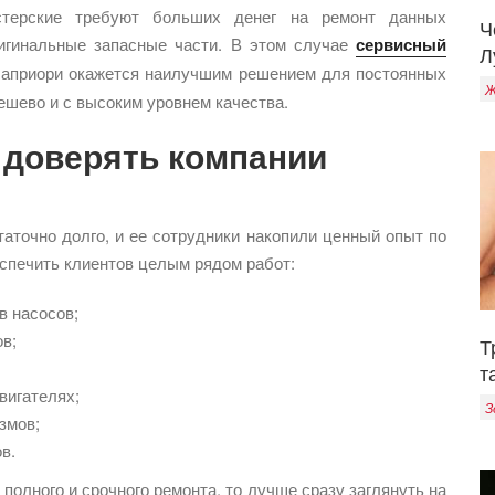
стерские требуют больших денег на ремонт данных
Ч
ригинальные запасные части. В этом случае
сервисный
Л
приори окажется наилучшим решением для постоянных
Ж
ешево и с высоким уровнем качества.
 доверять компании
аточно долго, и ее сотрудники накопили ценный опыт по
спечить клиентов целым рядом работ:
в насосов;
в;
Т
т
вигателях;
З
змов;
в.
полного и срочного ремонта, то лучше сразу заглянуть на