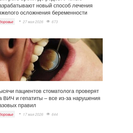
азрабатывают новый способ лечения
яжелого осложнения беременности
доровье
27 мая 2026
673
ысячи пациентов стоматолога проверят
а ВИЧ и гепатиты – все из-за нарушения
азовых правил
доровье
17 мая 2026
644