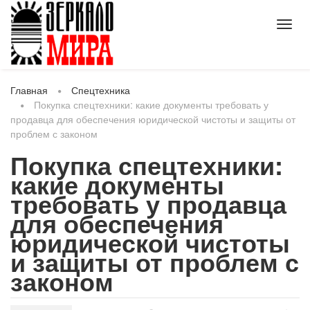
Toggl
navig
Главная
Спецтехника
Покупка спецтехники: какие документы требовать у
продавца для обеспечения юридической чистоты и защиты от
проблем с законом
Покупка спецтехники:
какие документы
требовать у продавца
для обеспечения
юридической чистоты
и защиты от проблем с
законом