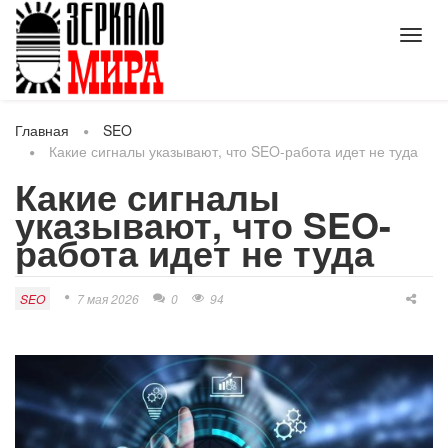
Toggl
navig
Главная
SEO
Какие сигналы указывают, что SEO-работа идет не туда
Какие сигналы
указывают, что SEO-
работа идет не туда
SEO
7 мая 2026
0
94