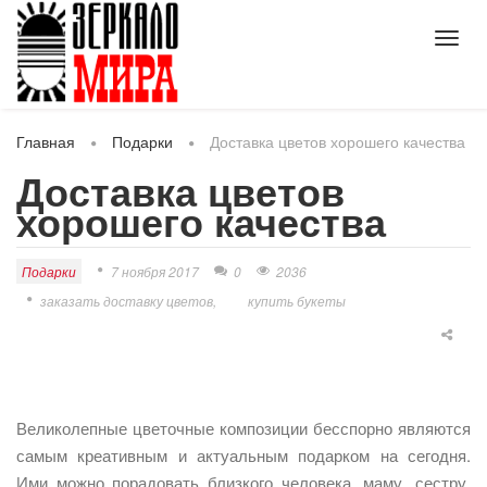
Toggl
navig
Главная
Подарки
Доставка цветов хорошего качества
Доставка цветов
хорошего качества
Подарки
7 ноября 2017
0
2036
заказать доставку цветов
купить букеты
Великолепные цветочные композиции бесспорно являются
самым креативным и актуальным подарком на сегодня.
Ими можно порадовать близкого человека, маму, сестру,