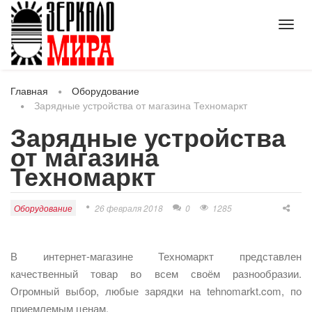
Toggl
navig
Главная
Оборудование
Зарядные устройства от магазина Техномаркт
Зарядные устройства
от магазина
Техномаркт
Оборудование
26 февраля 2018
0
1285
В интернет-магазине Техномаркт представлен
качественный товар во всем своём разнообразии.
Огромный выбор, любые зарядки на tehnomarkt.com, по
приемлемым ценам.