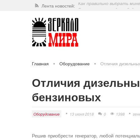
Лента новостей:
Завершат ли когда-нибудь п
Какие орехи самые полезные
Через 5 лет люди могут пос
Как правильно выбрать мин
Главная
Оборудование
Отличия дизельных
Отличия дизельных
бензиновых
Оборудование
13 июня 2018
0
1398
ген
Решив приобрести генератор, любой потенциал