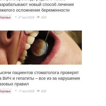
азрабатывают новый способ лечения
яжелого осложнения беременности
доровье
27 мая 2026
668
ысячи пациентов стоматолога проверят
а ВИЧ и гепатиты – все из-за нарушения
азовых правил
доровье
17 мая 2026
639