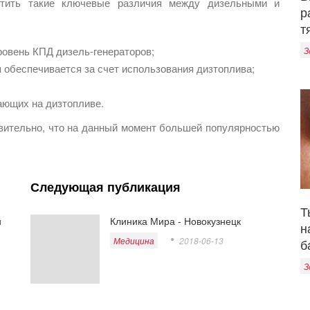
етить такие ключевые различия между дизельными и
р
т
ровень КПД дизель-генераторов;
З
я обеспечивается за счет использования дизтоплива;
ающих на дизтопливе.
вительно, что на данный момент большей популярностью
Следующая публикация
Т
и
Клиника Мира - Новокузнецк
н
Медицина
2018-06-13
б
З