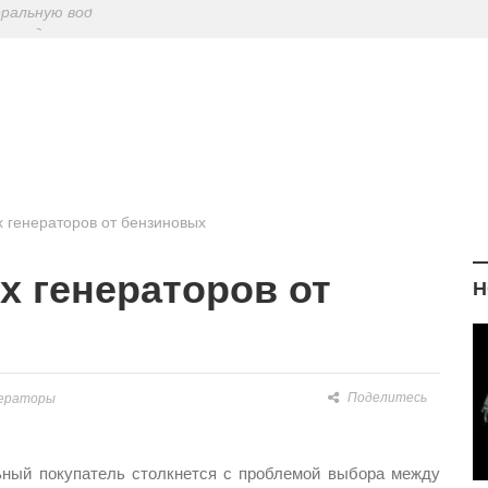
ериодическу
: диетологи
елиться на Лу
еральную вод
 генераторов от бензиновых
 генераторов от
Н
Поделитесь
ераторы
ьный покупатель столкнется с проблемой выбора между