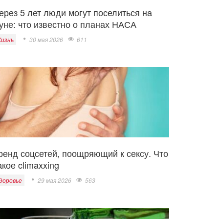
ерез 5 лет люди могут поселиться на
уне: что известно о планах НАСА
изнь
30 мая 2026
611
ренд соцсетей, поощряющий к сексу. Что
акое climaxxing
доровье
29 мая 2026
563