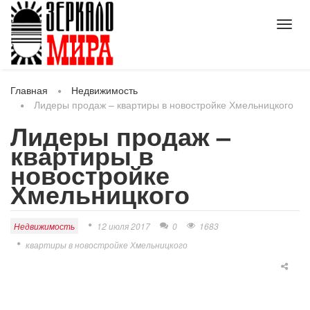
Toggl
navig
Главная
Недвижимость
Лидеры продаж – квартиры в новостройке Хмельницкого
Лидеры продаж –
квартиры в
новостройке
Хмельницкого
Недвижимость
12 июля 2017
0
1683
квартиры в новостройке Хмельницкого