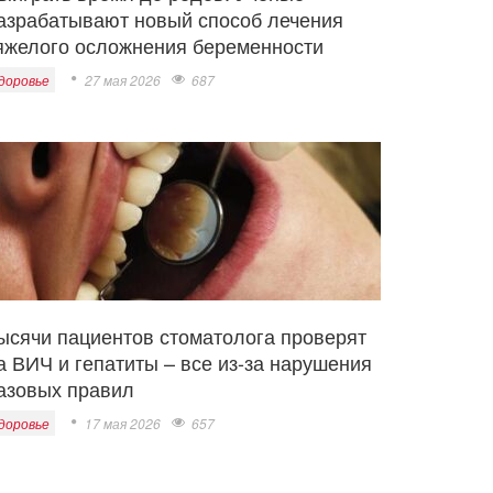
азрабатывают новый способ лечения
яжелого осложнения беременности
доровье
27 мая 2026
687
ысячи пациентов стоматолога проверят
а ВИЧ и гепатиты – все из-за нарушения
азовых правил
доровье
17 мая 2026
657