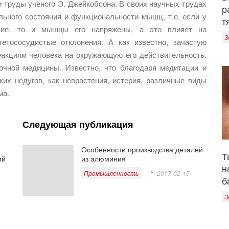
 труды учёного Э. Джейкобсона. В своих научных трудах
р
ьного состояния и функциональности мышц, т.е. если у
т
оение, то и мышцы его напряжены, а это влияет на
З
егетососудистые отклонения. А как известно, зачастую
еакциям человека на окружающую его действительность.
очной медицины. Известно, что благодаря медитации и
ких недугов, как неврастения, истерия, различные виды
ма.
Следующая публикация
Особенности производства деталей
Т
ий
из алюминия
н
Промышленность
2017-02-15
б
З