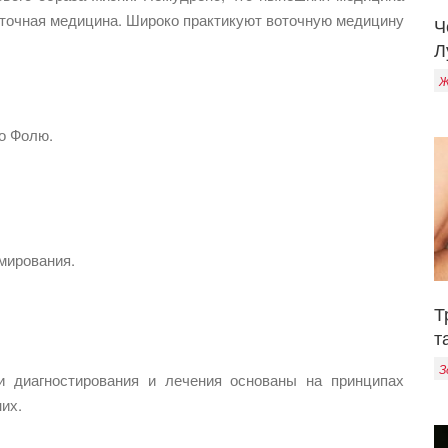
сточная медицина. Широко практикуют воточную медицину
Ч
Л
Ж
по Фолю.
мирования.
Т
т
З
и диагностирования и лечения основаны на принципах
их.