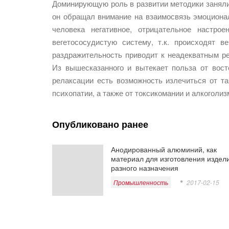
Доминирующую роль в развитии методики заняли
он обращал внимание на взаимосвязь эмоционал
человека негативное, отрицательное настр
вегетососудистую систему, т.к. происходят в
раздражительность приводит к неадекватным р
Из вышесказанного и вытекает польза от вост
релаксации есть возможность излечиться от та
психопатии, а также от токсикомании и алкоголиз
Опубликовано ранее
Анодированный алюминий, как
материал для изготовления издел
разного назначения
Промышленность
2017-02-15