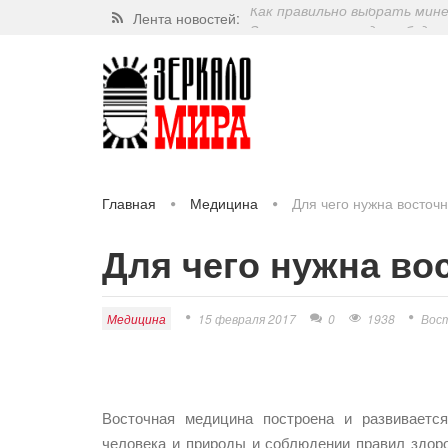
Лента новостей:
Завершат ли когда-нибудь п
Какие орехи самые полезные
Через 5 лет люди могут пос
Как правильно выбрать мин
Главная
Медицина
Для чего нужна восточ
Для чего нужна во
Медицина
15 февраля 2017
0
1938
Вос
Восточная медицина построена и развиваетс
человека и природы и соблюдении правил здор