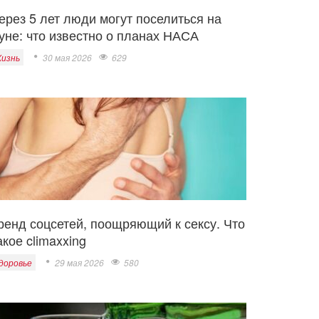
ерез 5 лет люди могут поселиться на
уне: что известно о планах НАСА
изнь
30 мая 2026
629
ренд соцсетей, поощряющий к сексу. Что
акое climaxxing
доровье
29 мая 2026
580