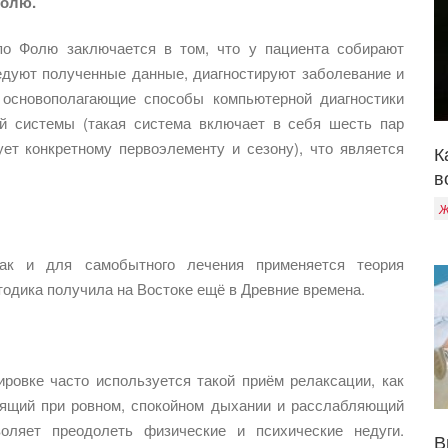
Фолю.
по Фолю заключается в том, что у пациента собирают
ледуют полученные данные, диагностируют заболевание и
 основополагающие способы компьютерной диагностики
ой системы (такая система включает в себя шесть пар
ует конкретному первоэлементу и сезону), что является
К
в
Ж
ак и для самобытного лечения применяется теория
одика получила на Востоке ещё в Древние времена.
ировке часто используется такой приём релаксации, как
дящий при ровном, спокойном дыхании и расслабляющий
ляет преодолеть физические и психические недуги.
В