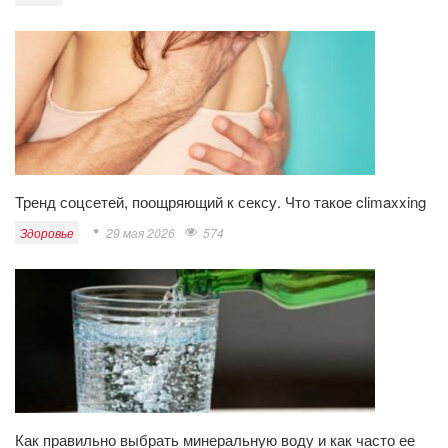
Тренд соцсетей, поощряющий к сексу. Что такое climaxxing
Здоровье
29 мая 2026
574
Как правильно выбрать минеральную воду и как часто ее