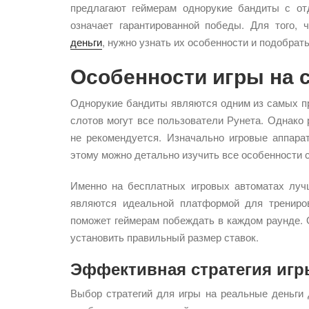
предлагают геймерам однорукие бандиты с о
означает гарантированной победы. Для того, 
деньги
, нужно узнать их особенности и подобрат
Особенности игры на 
Однорукие бандиты являются одним из самых пр
слотов могут все пользователи Рунета. Однако
не рекомендуется. Изначально игровые аппара
этому можно детально изучить все особенности с
Именно на бесплатных игровых автоматах лучш
являются идеальной платформой для трениров
поможет геймерам побеждать в каждом раунде. 
установить правильный размер ставок.
Эффективная стратегия иг
Выбор стратегий для игры на реальные деньги 