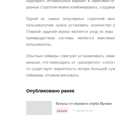
подбирать оптимальный вариант в зависимости 
разные стратегии можно комбинировать, создава
Одной из самых популярных стратегий явл
пользователям нужно установить количество 
Главной задачей игрока является уход из иг
преимуществом системы является максима
пользователь.
Опытные геймеры советуют устанавливать лимит 
меньше, что переходить от «разогретого» слота
то существует вероятность потери большой су
геймерам, готовым рисковать.
Опубликовано ранее
Бонусы от игрового клуба Вулкан
казино
2018-10-01