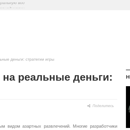
ериодическу
: диетологи
елиться на Лу
еральную вод
ные деньги: стратегии игры
 на реальные деньги:
Н
Поделитесь
м видом азартных развлечений. Многие разработчики