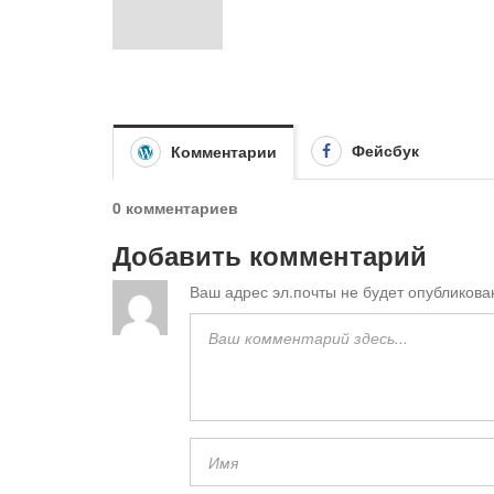
Фейсбук
Комментарии
0 комментариев
Добавить комментарий
Ваш адрес эл.почты не будет опубликова