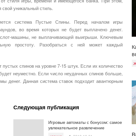
от стиля игры, времени и имеющегося банка. При этом,
я свой уникальный стиль.
яется система Пустые Спины. Перед началом игры
раундов, во время которых не будет выплачено денег.
ры слот-машины, не выплачивающей выигрыши. Ключевым
льную простоту. Разобраться с ней может каждый
К
в
Ж
пустых спинов на уровне 7-15 штук. Если их количество
 будет неуместно. Если число неудачных спинов больше,
ммы денег. Данная система ставок подходит авантюрным
Следующая публикация
Игровые автоматы с бонусом: самое
увлекательное развлечение
В