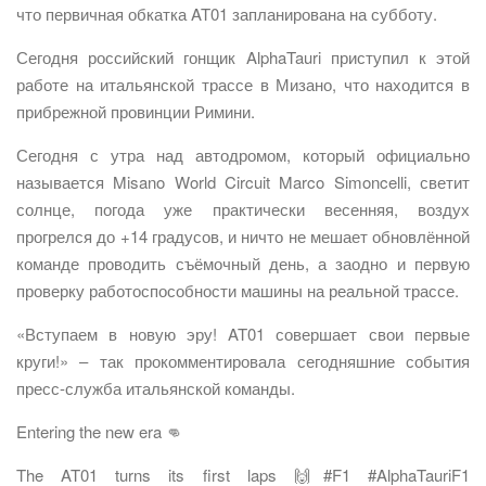
что первичная обкатка AT01 запланирована на субботу.
Сегодня российский гонщик AlphaTauri приступил к этой
работе на итальянской трассе в Мизано, что находится в
прибрежной провинции Римини.
Сегодня с утра над автодромом, который официально
называется Misano World Circuit Marco Simoncelli, светит
солнце, погода уже практически весенняя, воздух
прогрелся до +14 градусов, и ничто не мешает обновлённой
команде проводить съёмочный день, а заодно и первую
проверку работоспособности машины на реальной трассе.
«Вступаем в новую эру! AT01 совершает свои первые
круги!» – так прокомментировала сегодняшние события
пресс-служба итальянской команды.
Entering the new era 👊
The AT01 turns its first laps 🙌#F1 #AlphaTauriF1