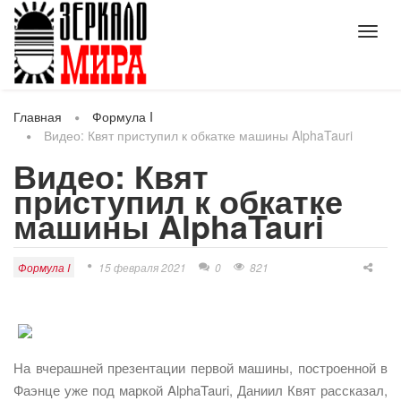
Toggl
navig
Главная
Формула I
Видео: Квят приступил к обкатке машины AlphaTauri
Видео: Квят
приступил к обкатке
машины AlphaTauri
Формула I
15 февраля 2021
0
821
На вчерашней презентации первой машины, построенной в
Фаэнце уже под маркой AlphaTauri, Даниил Квят рассказал,