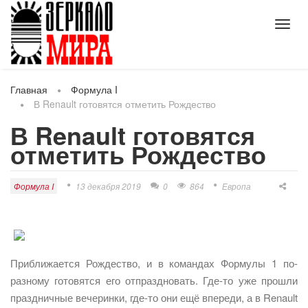
Toggl
navig
Главная
Формула I
В Renault готовятся отметить Рождество
В Renault готовятся
отметить Рождество
Формула I
13 декабря 2019
0
864
Европа
Приближается Рождество, и в командах Формулы 1 по-
разному готовятся его отпраздновать. Где-то уже прошли
праздничные вечеринки, где-то они ещё впереди, а в Renault