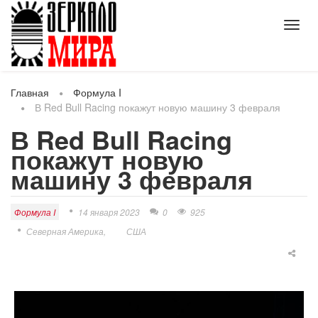
Toggl
navig
Главная
Формула I
В Red Bull Racing покажут новую машину 3 февраля
В Red Bull Racing
покажут новую
машину 3 февраля
Формула I
14 января 2023
0
925
Северная Америка
США