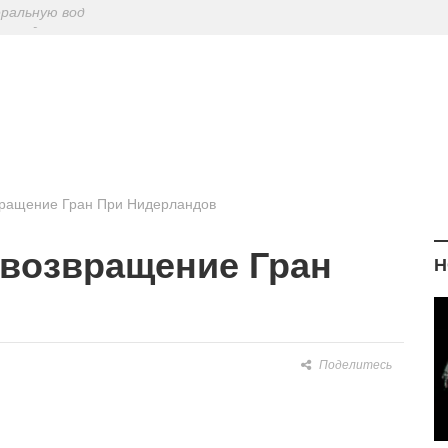
ериодическу
: диетологи
елиться на Лу
еральную вод
звращение Гран При Нидерландов
т возвращение Гран
Н
Поделитесь