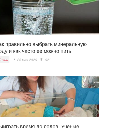
ак правильно выбрать минеральную
оду и как часто ее можно пить
изнь
28 мая 2026
621
ыиграть время до родов. Ученые