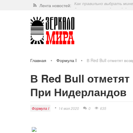
Лента новостей:
Завершат ли когда-нибудь п
Какие орехи самые полезные
Через 5 лет люди могут пос
Как правильно выбрать мин
Главная
Формула I
В Red Bull отметят во
В Red Bull отметя
При Нидерландов
Формула I
14 мая 2020
0
635