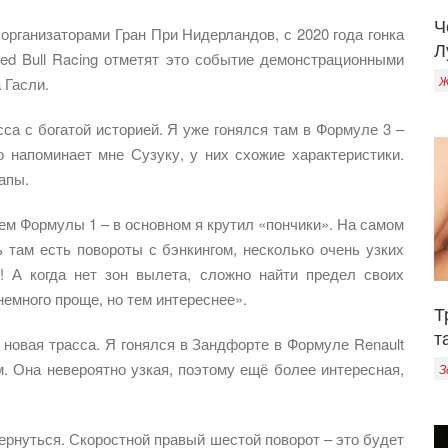
Ч
 организаторами Гран При Нидерландов, с 2020 года гонка
Л
ed Bull Racing отметят это событие демонстрационными
Ж
 Гасли.
са с богатой историей. Я уже гонялся там в Формуле 3 –
о напоминает мне Сузуку, у них схожие характеристики.
апы.
ем Формулы 1 – в основном я крутил «пончики». На самом
 там есть повороты с бэнкингом, несколько очень узких
о! А когда нет зон вылета, сложно найти предел своих
немного проще, но тем интереснее».
Т
т
 новая трасса. Я гонялся в Зандфорте в Формуле Renault
м. Она невероятно узкая, поэтому ещё более интересная,
З
вернуться. Скоростной правый шестой поворот – это будет