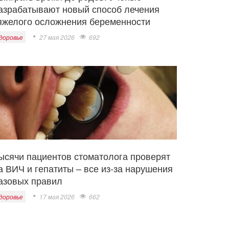
азрабатывают новый способ лечения
яжелого осложнения беременности
доровье
27 мая 2026
692
ысячи пациентов стоматолога проверят
а ВИЧ и гепатиты – все из-за нарушения
азовых правил
доровье
17 мая 2026
662