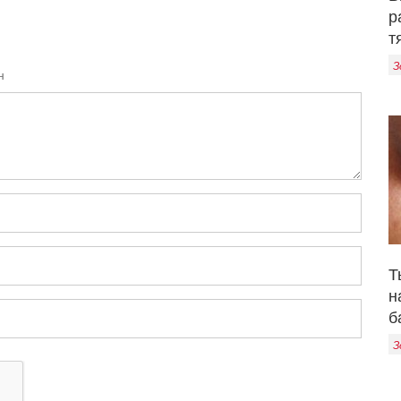
р
т
З
н
Т
н
б
З