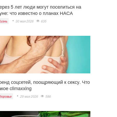
ерез 5 лет люди могут поселиться на
уне: что известно о планах НАСА
изнь
30 мая 2026
635
ренд соцсетей, поощряющий к сексу. Что
акое climaxxing
доровье
29 мая 2026
586