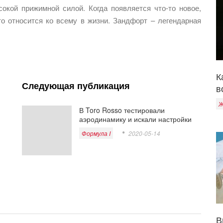
кой прижимной силой. Когда появляется что-то новое,
то относится ко всему в жизни. Зандфорт – легендарная
К
Следующая публикация
в
Ж
В Toro Rosso тестировали
аэродинамику и искали настройки
Формула I
2020-05-14
В