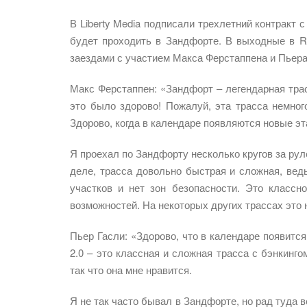
В Liberty Media подписали трехлетний контракт с
будет проходить в Зандфорте. В выходные в R
заездами с участием Макса Ферстаппена и Пьера
Макс Ферстаппен: «Зандфорт – легендарная трас
это было здорово! Пожалуй, эта трасса немног
Здорово, когда в календаре появляются новые эт
Я проехал по Зандфорту несколько кругов за рул
деле, трасса довольно быстрая и сложная, ведь
участков и нет зон безопасности. Это классн
возможностей. На некоторых других трассах это 
Пьер Гасли: «Здорово, что в календаре появится
2.0 – это классная и сложная трасса с бэнкинго
так что она мне нравится.
Я не так часто бывал в Зандфорте, но рад туда 