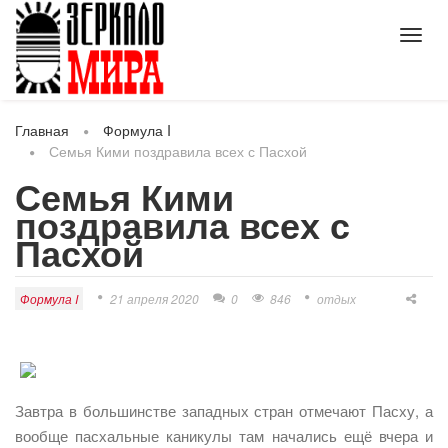
Toggl
navig
Главная
Формула I
Семья Кими поздравила всех с Пасхой
Семья Кими
поздравила всех с
Пасхой
Формула I
21 апреля 2020
0
846
отдых
Завтра в большинстве западных стран отмечают Пасху, а
вообще пасхальные каникулы там начались ещё вчера и