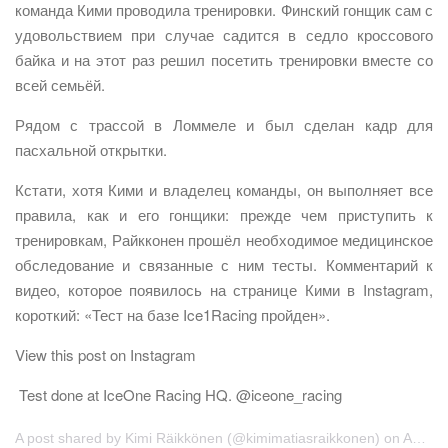
команда Кими проводила тренировки. Финский гонщик сам с
удовольствием при случае садится в седло кроссового
байка и на этот раз решил посетить тренировки вместе со
всей семьёй.
Рядом с трассой в Ломмеле и был сделан кадр для
пасхальной открытки.
Кстати, хотя Кими и владелец команды, он выполняет все
правила, как и его гонщики: прежде чем приступить к
тренировкам, Райкконен прошёл необходимое медицинское
обследование и связанные с ним тесты. Комментарий к
видео, которое появилось на странице Кими в Instagram,
короткий: «Тест на базе Ice1Racing пройден».
View this post on Instagram
Test done at IceOne Racing HQ. @iceone_racing
A post shared by Kimi Räikkönen (@kimimatiasraikkonen) on Apr 18, 2019 at 6:40am PDT