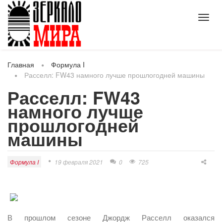
Toggl
navig
Главная
Формула I
Расселл: FW43 намного лучше прошлогодней машины
Расселл: FW43
намного лучше
прошлогодней
машины
Формула I
19 февраля 2021
0
725
В прошлом сезоне Джордж Расселл оказался