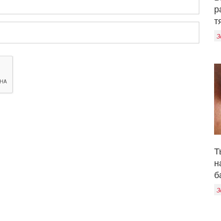
р
т
З
Т
н
б
З