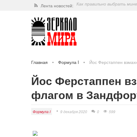
Лента новостей:
Завершат ли когда-нибудь п
Какие орехи самые полезные
Через 5 лет люди могут пос
Как правильно выбрать мин
Главная
Формула I
Йос Ферстаппен взмах
Йос Ферстаппен в
флагом в Зандфор
Формула I
9 декабря 2020
0
599