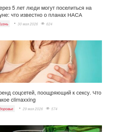
ерез 5 лет люди могут поселиться на
уне: что известно о планах НАСА
изнь
30 мая 2026
624
ренд соцсетей, поощряющий к сексу. Что
акое climaxxing
доровье
29 мая 2026
574