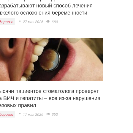
азрабатывают новый способ лечения
яжелого осложнения беременности
доровье
27 мая 2026
680
ысячи пациентов стоматолога проверят
а ВИЧ и гепатиты – все из-за нарушения
азовых правил
доровье
17 мая 2026
652