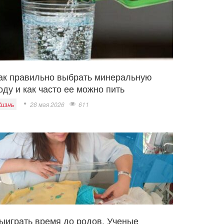
ак правильно выбрать минеральную
оду и как часто ее можно пить
изнь
28 мая 2026
611
ыиграть время до родов. Ученые