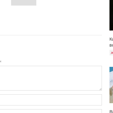
К
в
Ж
н
В