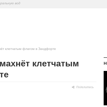
ериодическу
: диетологи
елиться на Лу
еральную вод
нёт клетчатым флагом в Зандфорте
змахнёт клетчатым
Н
те
Поделитесь