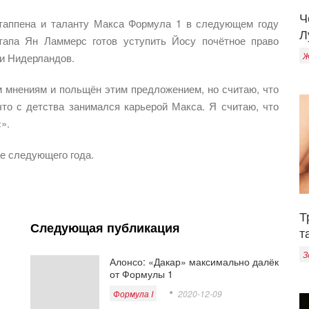
Ч
стаппена и таланту Макса Формула 1 в следующем году
Л
тапа Ян Ламмерс готов уступить Йосу почётное право
Ж
и Нидерландов.
 мнениям и польщён этим предложением, но считаю, что
что с детства занимался карьерой Макса. Я считаю, что
».
е следующего года.
Т
Следующая публикация
т
З
Алонсо: «Дакар» максимально далёк
от Формулы 1
Формула I
2020-12-09