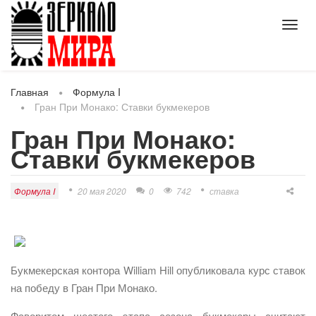
Toggl
navig
Главная
Формула I
Гран При Монако: Ставки букмекеров
Гран При Монако:
Ставки букмекеров
Формула I
20 мая 2020
0
742
ставка
Букмекерская контора William Hill опубликовала курс ставок
на победу в Гран При Монако.
Фаворитом шестого этапа сезона букмекеры считают