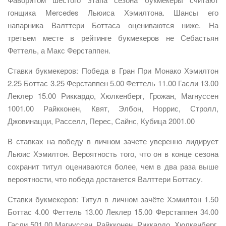
гонщика Mercedes Льюиса Хэмилтона. Шансы его
напарника Валттери Боттаса оцениваются ниже. На
третьем месте в рейтинге букмекеров не Себастьян
Феттель, а Макс Ферстаппен.
Ставки букмекеров: Победа в Гран При Монако Хэмилтон
2.25 Боттас 3.25 Ферстаппен 5.00 Феттель 11.00 Гасли 13.00
Леклер 15.00 Риккардо, Хюлкенберг, Грожан, Магнуссен
1001.00 Райкконен, Квят, Элбон, Норрис, Стролл,
Джовинацци, Расселл, Перес, Сайнс, Кубица 2001.00
В ставках на победу в личном зачете уверенно лидирует
Льюис Хэмилтон. Вероятность того, что он в конце сезона
сохранит титул оцениваются более, чем в два раза выше
вероятности, что победа достанется Валттери Боттасу.
Ставки букмекеров: Титул в личном зачёте Хэмилтон 1.50
Боттас 4.00 Феттель 13.00 Леклер 15.00 Ферстаппен 34.00
Гасли 501.00 Магнуссен, Райкконен, Риккардо, Хюлкенберг,