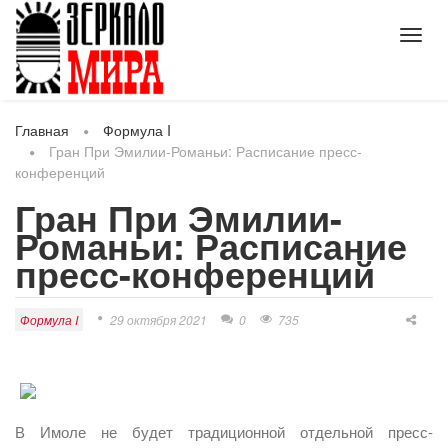
Toggl
navig
Главная
Формула I
Гран При Эмилии-Романьи: Расписание пресс-
конференций
Гран При Эмилии-
Романьи: Расписание
пресс-конференций
Формула I
29 октября 2021
0
735
В Имоле не будет традиционной отдельной пресс-