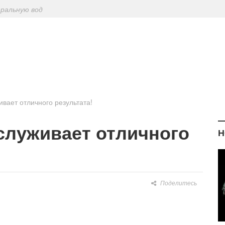
еральную вод
ериодическу
: диетологи
елиться на Лу
живает отличного результата!
аслуживает отличного
Н
Поделитесь