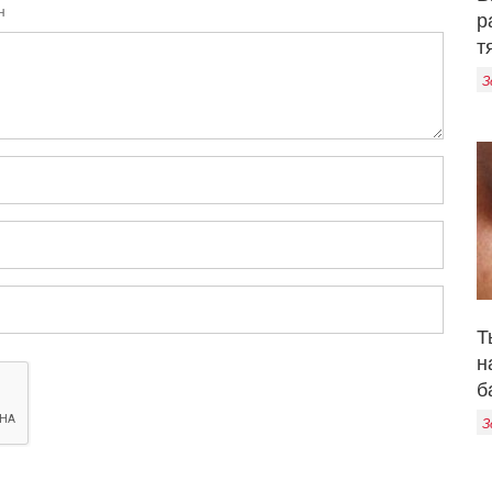
н
р
т
З
Т
н
б
З