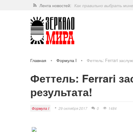
Лента новостей:
Как правильно выбрать мин
Завершат ли когда-нибудь п
Какие орехи самые полезные
Через 5 лет люди могут пос
Главная
Формула I
Феттель: Ferrari заслу
Феттель: Ferrari з
результата!
Формула I
29 октября 2017
0
1484