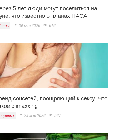
ерез 5 лет люди могут поселиться на
уне: что известно о планах НАСА
изнь
30 мая 2026
616
ренд соцсетей, поощряющий к сексу. Что
акое climaxxing
доровье
29 мая 2026
567