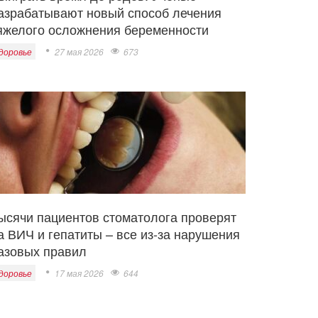
азрабатывают новый способ лечения
яжелого осложнения беременности
доровье
27 мая 2026
673
ысячи пациентов стоматолога проверят
а ВИЧ и гепатиты – все из-за нарушения
азовых правил
доровье
17 мая 2026
644