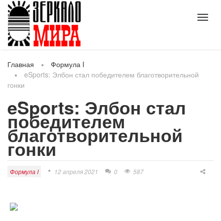
Toggl
navig
Главная
Формула I
eSports: Элбон стал победителем благотворительной
гонки
eSports: Элбон стал
победителем
благотворительной
гонки
Формула I
12 апреля 2021
0
587