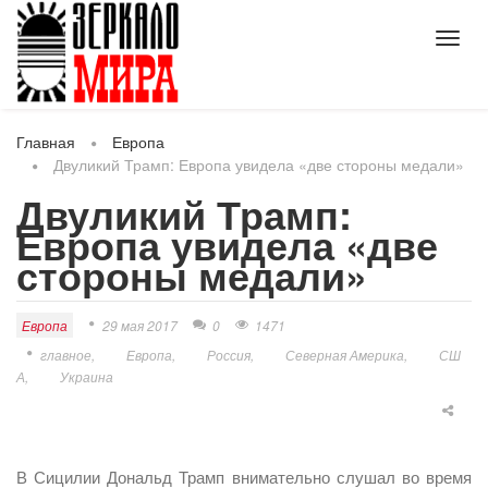
Toggl
navig
Главная
Европа
Двуликий Трамп: Европа увидела «две стороны медали»
Двуликий Трамп:
Европа увидела «две
стороны медали»
Европа
29 мая 2017
0
1471
главное
Европа
Россия
Северная Америка
СШ
А
Украина
В Сицилии Дональд Трамп внимательно слушал во время