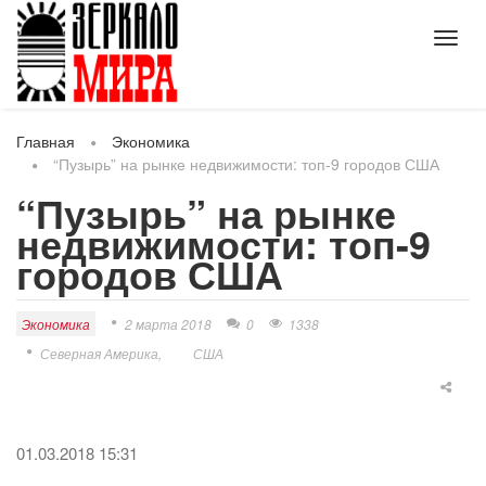
Toggl
navig
Главная
Экономика
“Пузырь” на рынке недвижимости: топ-9 городов США
“Пузырь” на рынке
недвижимости: топ-9
городов США
Экономика
2 марта 2018
0
1338
Северная Америка
США
01.03.2018 15:31