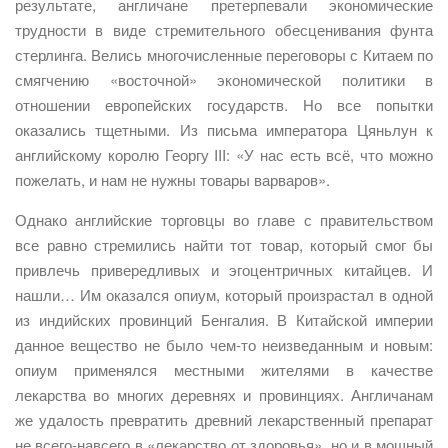
результате, англичане претерпевали экономические
трудности в виде стремительного обесценивания фунта
стерлинга. Велись многочисленные переговоры с Китаем по
смягчению «восточной» экономической политики в
отношении европейских государств. Но все попытки
оказались тщетными. Из письма императора Цяньлун к
английскому королю Георгу III: «У нас есть всё, что можно
пожелать, и нам не нужны товары варваров».
Однако английские торговцы во главе с правительством
все равно стремились найти тот товар, который смог бы
привлечь привередливых и эгоцентричных китайцев. И
нашли… Им оказался опиум, который произрастал в одной
из индийских провинций Бенгалия. В Китайской империи
данное вещество не было чем-то неизведанным и новым:
опиум применялся местными жителями в качестве
лекарства во многих деревнях и провинциях. Англичанам
же удалость превратить древний лекарственный препарат
не всего-навсего в «лекарство от здоровья», но и в мощный