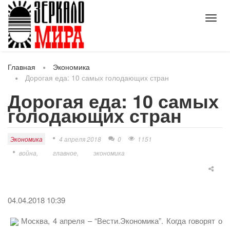
Toggl
navig
Главная
Экономика
Дорогая еда: 10 самых голодающих стран
Дорогая еда: 10 самых
голодающих стран
Экономика
4 апреля 2018
0
1151
война
главное
экономика
04.04.2018 10:39
Москва, 4 апреля – “Вести.Экономика”. Когда говорят о