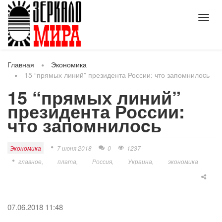
Toggl
navig
Главная
Экономика
15 “прямых линий” президента России: что запомнилоcь
15 “прямых линий”
президента России:
что запомнилоcь
Экономика
7 июня 2018
0
1237
главное
плата
Россия
Украина
экономика
07.06.2018 11:48