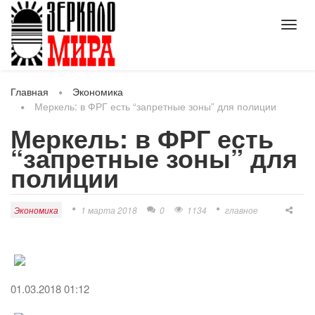
Toggl
navig
Главная
Экономика
Меркель: в ФРГ есть “запретные зоны” для полиции
Меркель: в ФРГ есть
“запретные зоны” для
полиции
Экономика
1 марта 2018
0
1134
главное
01.03.2018 01:12