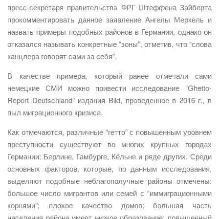
пресс-секретаря правительства ФРГ Штеффена Зайберта
прокомментировать данное заявление Ангелы Меркель и
назвать примеры подобных районов в Германии, однако он
отказался называть конкретные “зоны”, отметив, что “слова
канцлера говорят сами за себя”.
В качестве примера, который ранее отмечали сами
немецкие СМИ можно привести исследование “Ghetto-
Report Deutschland” издания Bild, проведенное в 2016 г., в
пыл миграционного кризиса.
Как отмечаются, различные “гетто” с повышенным уровнем
преступности существуют во многих крупных городах
Германии: Берлине, Гамбурге, Кёльне и ряде других. Среди
основных факторов, которые, по данным исследования,
выделяют подобные неблагополучные районы отмечены:
большое число мигрантов или семей с “иммиграционными
корнями”; плохое качество домов; большая часть
населения района имеет низкое образование; повышенный